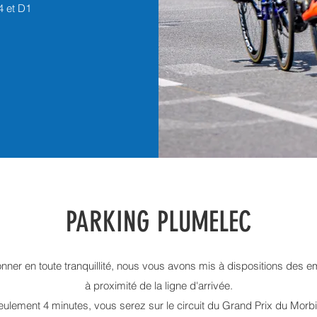
4 et D1
PARKING PLUMELEC
ionner en toute tranquillité, nous vous avons mis à dispositions des
à proximité de la ligne d'arrivée.
eulement 4 minutes, vous serez sur le circuit du Grand Prix du Morbi