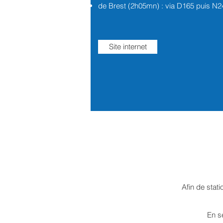
de Brest (2h05mn) : via D165 puis N2
Site internet
Afin de stat
En s