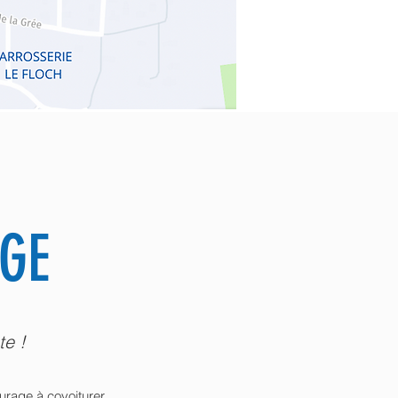
GE
te !
rage à covoiturer.