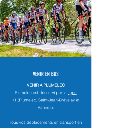
VENIR EN BUS
VENIR A PLUMELEC
Plumelec est désservi par la
ligne
11
(Plumelec, Saint-Jean-Brévelay et
Vannes).
Tous vos déplacements en transport en