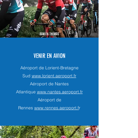
VENIR EN AVION
Aéroport de Lorient-Bretagne
Sud
www.lorient.aeroport.fr
Aéroport de Nantes
Atlantique
www.nantes.aeroport.fr
Aéroport de
Rennes
www.rennes.aeroport.f
r