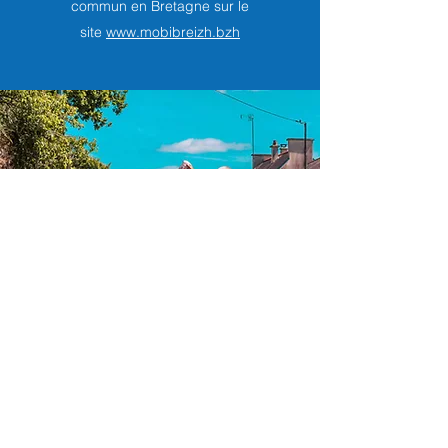
commun en Bretagne sur le
site
www.mobibreizh.bzh
VENIR EN TRAIN
Gare la plus proche : VANNES